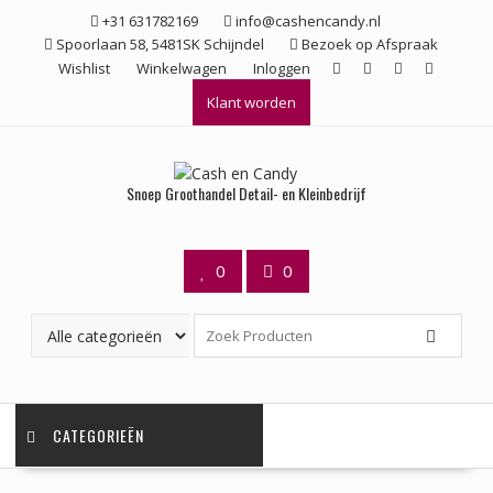
Ga
+31 631782169
info@cashencandy.nl
naar
Spoorlaan 58, 5481SK Schijndel
Bezoek op Afspraak
de
Wishlist
Winkelwagen
Inloggen
inhoud
Klant worden
Snoep Groothandel Detail- en Kleinbedrijf
0
0
CATEGORIEËN