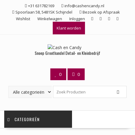
Ga
+31 631782169
info@cashencandy.nl
naar
Spoorlaan 58, 5481SK Schijndel
Bezoek op Afspraak
de
Wishlist
Winkelwagen
Inloggen
inhoud
Klant worden
Snoep Groothandel Detail- en Kleinbedrijf
0
0
CATEGORIEËN