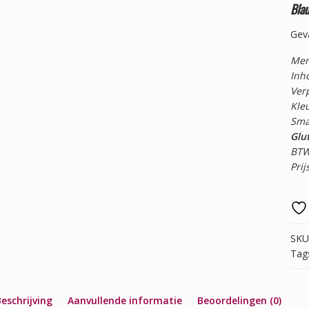
Bla
Geva
Merk
Inh
Ver
Kleu
Sma
Glut
BTW
Prij
SKU
Tag
eschrijving
Aanvullende informatie
Beoordelingen (0)