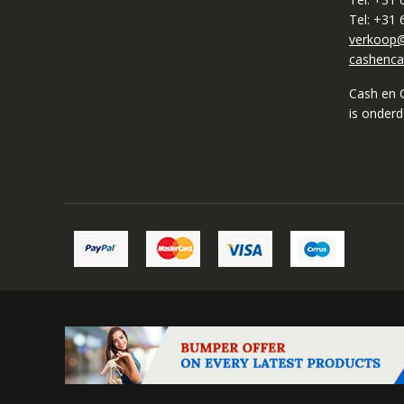
Tel: +31
verkoop@
cashenca
Cash en 
is onder