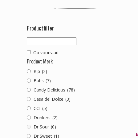
Productfilter
Op voorraad
Product Merk
Bip
(2)
Bubs
(7)
Candy Delicious
(78)
Casa del Dolce
(3)
CCI
(5)
Donkers
(2)
Dr Sour
(0)
B
Dr Sweet
(1)