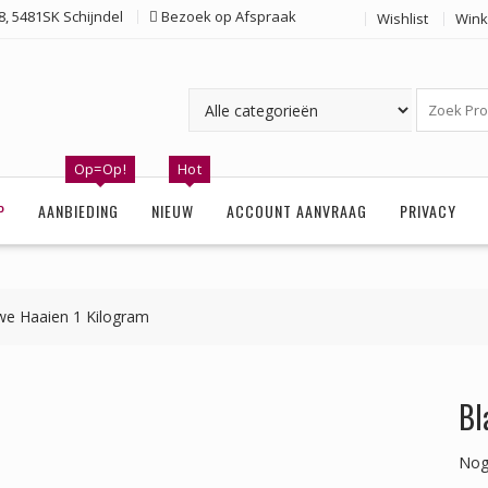
, 5481SK Schijndel
Bezoek op Afspraak
Wishlist
Wink
Op=Op!
Hot
P
AANBIEDING
NIEUW
ACCOUNT AANVRAAG
PRIVACY
we Haaien 1 Kilogram
Bl
Nog