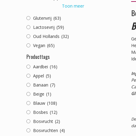
Toon meer
B
Glutenvrij
(63)
B
Lactosevrij
(59)
Oud Hollands
(32)
Ge
Vegan
(65)
He
Ma
Producttags
Id
Aardbei
(16)
In
Appel
(5)
Pe
Banaan
(7)
Ca
Gl
Beige
(1)
Blauw
(108)
Bosbes
(12)
De
Bosvrucht
(2)
da
Bosvruchten
(4)