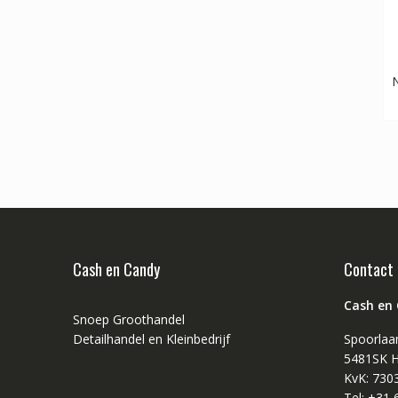
N
Cash en Candy
Contact
Cash en
Snoep Groothandel
Detailhandel en Kleinbedrijf
Spoorlaa
5481SK H
KvK: 730
Tel: +31