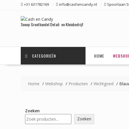
Ga
+31 631782169
info@cashencandy.nl
Spoorlaan 58
naar
de
inhoud
Snoep Groothandel Detail- en Kleinbedrijf
CATEGORIEËN
HOME
WEBSHO
Home
Webshop
Producten
Wichtgoed
Blau
Zoeken
Zoeken