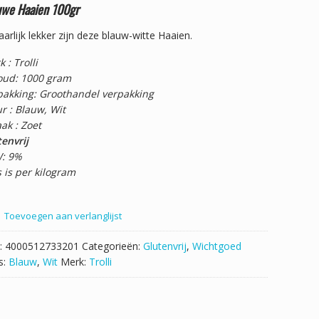
uwe Haaien 100gr
arlijk lekker zijn deze blauw-witte Haaien.
 : Trolli
oud: 1000 gram
pakking: Groothandel verpakking
r : Blauw, Wit
ak : Zoet
envrij
: 9%
s is per kilogram
Toevoegen aan verlanglijst
:
4000512733201
Categorieën:
Glutenvrij
,
Wichtgoed
s:
Blauw
,
Wit
Merk:
Trolli