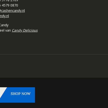
 6 4579 0870
cashencandy.nl
ndy.nl
Candy
deel van
Candy Delicious