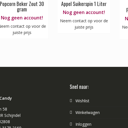
Popcorn Beker Zout 30
Appel Suikerspin 1 Liter
gram
Nog geen account!
Nog geen account!
N
Neem contact op voor de
eem contact op voor de
juiste prijs
Ne
juiste prijs
Snel naar:
 Candy
Wishlist
n 58
Winkelwagen
R Schijndel
32808
Inloggen
 6 3178 2169