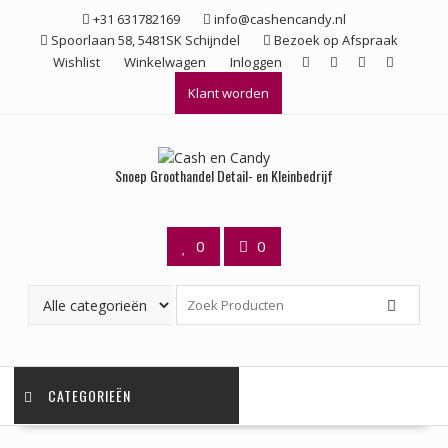
Ga
+31 631782169
info@cashencandy.nl
naar
Spoorlaan 58, 5481SK Schijndel
Bezoek op Afspraak
de
Wishlist
Winkelwagen
Inloggen
inhoud
Klant worden
Snoep Groothandel Detail- en Kleinbedrijf
0
0
CATEGORIEËN