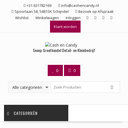
Ga
+31 631782169
info@cashencandy.nl
naar
Spoorlaan 58, 5481SK Schijndel
Bezoek op Afspraak
de
Wishlist
Winkelwagen
Inloggen
inhoud
Klant worden
Snoep Groothandel Detail- en Kleinbedrijf
0
0
CATEGORIEËN