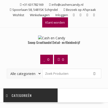
Ga
+31 631782169
info@cashencandy.nl
naar
Spoorlaan 58, 5481SK Schijndel
Bezoek op Afspraak
de
Wishlist
Winkelwagen
Inloggen
inhoud
Klant worden
Snoep Groothandel Detail- en Kleinbedrijf
0
0
CATEGORIEËN