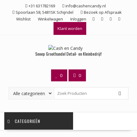
Ga
+31 631782169
info@cashencandy.nl
naar
Spoorlaan 58, 5481SK Schijndel
Bezoek op Afspraak
de
Wishlist
Winkelwagen
Inloggen
inhoud
Klant worden
Snoep Groothandel Detail- en Kleinbedrijf
0
0
CATEGORIEËN