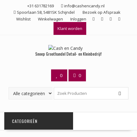
Ga
+31 631782169
info@cashencandy.nl
naar
Spoorlaan 58, 5481SK Schijndel
Bezoek op Afspraak
de
Wishlist
Winkelwagen
Inloggen
inhoud
Klant worden
Snoep Groothandel Detail- en Kleinbedrijf
0
0
CATEGORIEËN