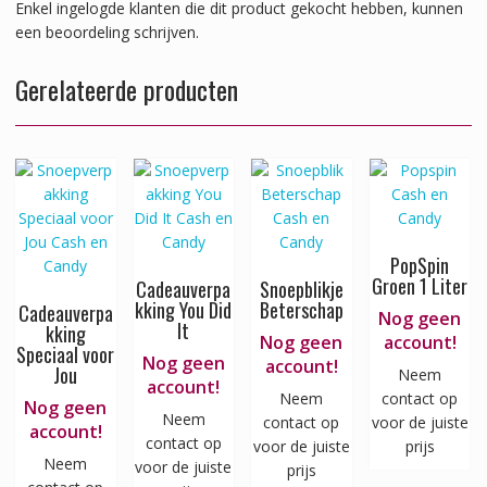
Enkel ingelogde klanten die dit product gekocht hebben, kunnen
een beoordeling schrijven.
Gerelateerde producten
PopSpin
Groen 1 Liter
Cadeauverpa
Snoepblikje
kking You Did
Beterschap
Cadeauverpa
Nog geen
It
kking
Nog geen
account!
Speciaal voor
Nog geen
account!
Jou
Neem
account!
Neem
contact op
Nog geen
Neem
contact op
voor de juiste
account!
contact op
voor de juiste
prijs
Neem
voor de juiste
prijs