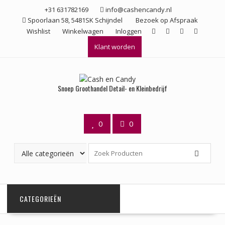
Ga
+31 631782169
info@cashencandy.nl
naar
Spoorlaan 58, 5481SK Schijndel
Bezoek op Afspraak
de
Wishlist
Winkelwagen
Inloggen
inhoud
Klant worden
Snoep Groothandel Detail- en Kleinbedrijf
0
0
CATEGORIEËN