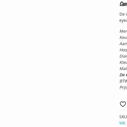
Cand
De v
eye
Mer
Keu
Aant
Hoo
Dia
Kleu
Mat
De 
BTW
Prij
SKU
Wit