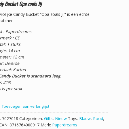
y Bucket Opa zoals Jij
rolijke Candy Bucket “Opa zoals Jij” is een echte
catcher
k : Paperdreams
rmerk : CE
al: 1 stuks
gte: 14 cm
meter: 12 cm
r: Diverse
eriaal: Karton
Candy Bucket is standaard leeg.
: 21%
s is per stuk
Toevoegen aan verlanglijst
:
7027018
Categorieën:
Gifts
,
Nieuw
Tags:
Blauw
,
Rood
,
EAN:
8716764008917
Merk:
Paperdreams