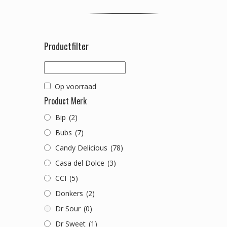
Productfilter
Op voorraad
Product Merk
Bip
(2)
Bubs
(7)
Candy Delicious
(78)
Casa del Dolce
(3)
CCI
(5)
Donkers
(2)
Dr Sour
(0)
Dr Sweet
(1)