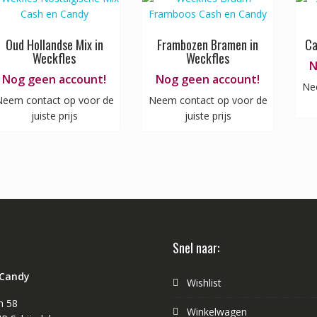
Oud Hollandse Mix in
Frambozen Bramen in
Ca
Weckfles
Weckfles
N
Nog geen account!
Nog geen account!
Ne
eem contact op voor de
Neem contact op voor de
juiste prijs
juiste prijs
Snel naar:
 Candy
Wishlist
n 58
Winkelwagen