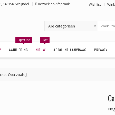
, 5481SK Schijndel
Bezoek op Afspraak
Wishlist
Wink
Op=Op!
Hot
P
AANBIEDING
NIEUW
ACCOUNT AANVRAAG
PRIVACY
ket Opa zoals Jij
Ca
Nog