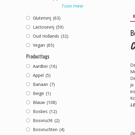
Toon meer
B
Glutenvrij
(63)
Lactosevrij
(59)
B
Oud Hollands
(32)
C
Vegan
(65)
Producttags
De
Aardbei
(16)
Me
Appel
(5)
De
Banaan
(7)
Je
in
Beige
(1)
Ko
Blauw
(108)
LE
Bosbes
(12)
Bosvrucht
(2)
Bosvruchten
(4)
De