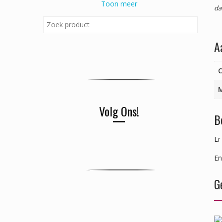
Toon meer
da
A
C
Volg Ons!
B
Er
En
G