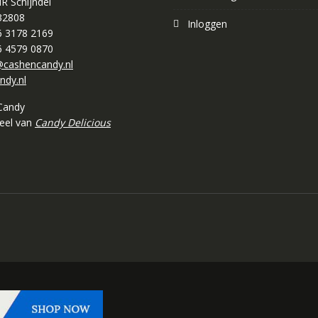
R Schijndel
32808
Inloggen
 6 3178 2169
 6 4579 0870
cashencandy.nl
ndy.nl
Candy
deel van
Candy Delicious