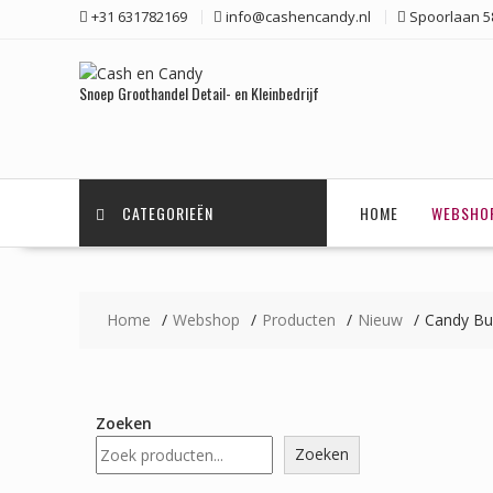
Ga
+31 631782169
info@cashencandy.nl
Spoorlaan 58
naar
de
inhoud
Snoep Groothandel Detail- en Kleinbedrijf
CATEGORIEËN
HOME
WEBSHO
Home
Webshop
Producten
Nieuw
Candy Buc
Zoeken
Zoeken