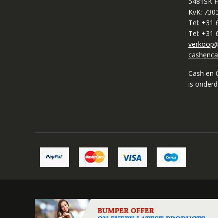
5481SK H
KvK: 730
Tel: +31
Tel: +31
verkoop@
cashenca
Cash en 
is onder