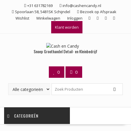
Ga
+31 631782169
info@cashencandy.nl
naar
Spoorlaan 58, 5481SK Schijndel
Bezoek op Afspraak
de
Wishlist
Winkelwagen
Inloggen
inhoud
Klant worden
Snoep Groothandel Detail- en Kleinbedrijf
0
0
CATEGORIEËN