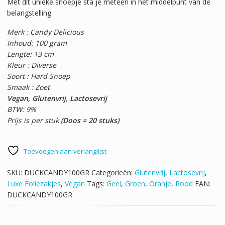
Met dit unieke snoepje sta je meteen in het middelpunt van de
belangstelling.
Merk : Candy Delicious
Inhoud: 100 gram
Lengte: 13 cm
Kleur : Diverse
Soort : Hard Snoep
Smaak : Zoet
Vegan, Glutenvrij, Lactosevrij
BTW: 9%
Prijs is per stuk
(Doos = 20 stuks)
Toevoegen aan verlanglijst
SKU:
DUCKCANDY100GR
Categorieën:
Glutenvrij
,
Lactosevrij
,
Luxe Foliezakjes
,
Vegan
Tags:
Geel
,
Groen
,
Oranje
,
Rood
EAN:
DUCKCANDY100GR