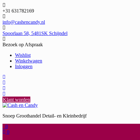
Ga
naar
+31 631782169
de
inhoud
info@cashencandy.nl
Spoorlaan 58, 5481SK Schijndel
Bezoek op Afspraak
Wishlist
Winkelwagen
Inloggen
Klant worden
Snoep Groothandel Detail- en Kleinbedrijf
0
0