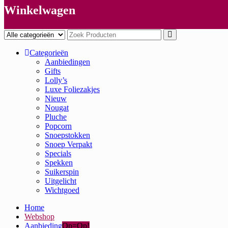
Winkelwagen
Categorieën
Aanbiedingen
Gifts
Lolly’s
Luxe Foliezakjes
Nieuw
Nougat
Pluche
Popcorn
Snoepstokken
Snoep Verpakt
Specials
Spekken
Suikerspin
Uitgelicht
Wichtgoed
Home
Webshop
Aanbieding
Op=Op!