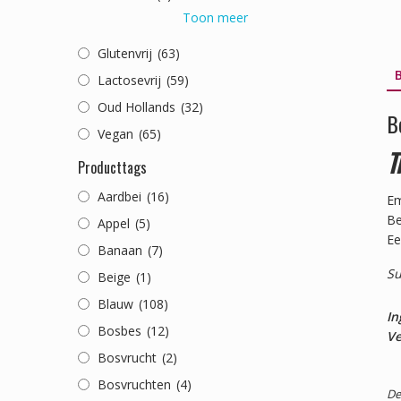
Toon meer
Glutenvrij
(63)
B
Lactosevrij
(59)
Oud Hollands
(32)
B
Vegan
(65)
T
Producttags
Aardbei
(16)
Em
Be
Appel
(5)
Ee
Banaan
(7)
Su
Beige
(1)
Blauw
(108)
In
Bosbes
(12)
Ve
Bosvrucht
(2)
Bosvruchten
(4)
De