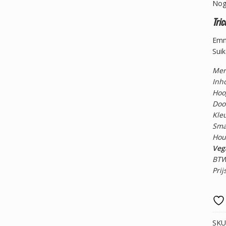
Nog
Tric
Emm
Suik
Mer
Inho
Hoo
Doo
Kle
Sma
Hou
Vega
BTW
Prij
SKU