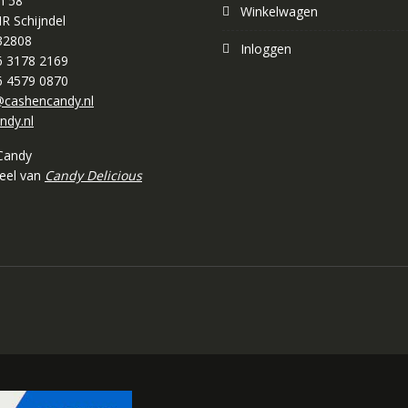
n 58
Winkelwagen
R Schijndel
32808
Inloggen
 6 3178 2169
 6 4579 0870
cashencandy.nl
ndy.nl
Candy
deel van
Candy Delicious