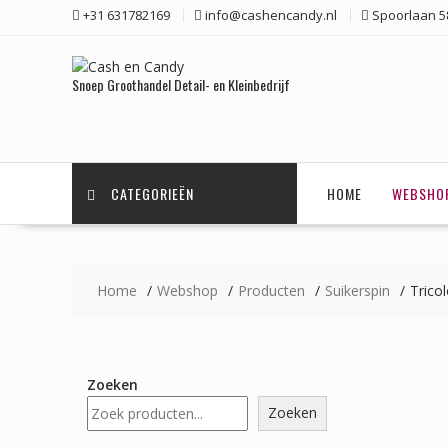
Ga
+31 631782169
info@cashencandy.nl
Spoorlaan 58
naar
de
inhoud
Snoep Groothandel Detail- en Kleinbedrijf
CATEGORIEËN
HOME
WEBSHO
Home
Webshop
Producten
Suikerspin
Trico
Zoeken
Zoeken