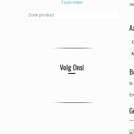
Toon meer
da
A
C
Volg Ons!
B
Er
En
G