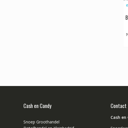
B
N
Cash en Candy
Contact
Cash en
Snoep Groothandel