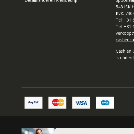
Detailhandel en Kleinbedrijf
Spoorlaa
5481SK H
KvK: 730
Tel: +31
Tel: +31
verkoop@
cashenca
Cash en 
is onder