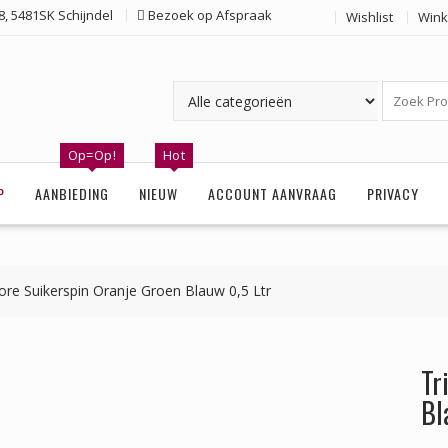
, 5481SK Schijndel
Bezoek op Afspraak
Wishlist
Wink
Op=Op!
Hot
P
AANBIEDING
NIEUW
ACCOUNT AANVRAAG
PRIVACY
lore Suikerspin Oranje Groen Blauw 0,5 Ltr
Tr
Bl