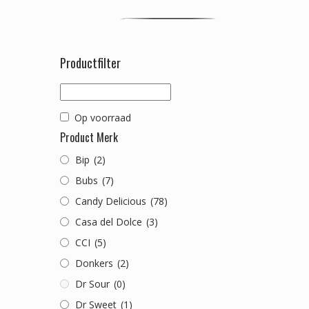
Productfilter
Op voorraad
Product Merk
Bip
(2)
Bubs
(7)
Candy Delicious
(78)
Casa del Dolce
(3)
CCI
(5)
Donkers
(2)
Dr Sour
(0)
Dr Sweet
(1)