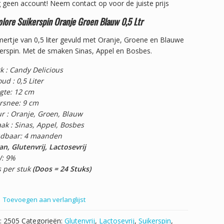
 geen account!
Neem contact op voor de juiste prijs
olore Suikerspin Oranje Groen Blauw 0,5 Ltr
ertje van 0,5 liter gevuld met Oranje, Groene en Blauwe
erspin. Met de smaken Sinas, Appel en Bosbes.
k : Candy Delicious
ud : 0,5 Liter
gte: 12 cm
rsnee: 9 cm
ur : Oranje, Groen, Blauw
ak : Sinas, Appel, Bosbes
dbaar: 4 maanden
n, Glutenvrij, Lactosevrij
: 9%
s per stuk
(Doos = 24 Stuks)
Toevoegen aan verlanglijst
:
2505
Categorieën:
Glutenvrij
,
Lactosevrij
,
Suikerspin
,