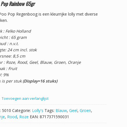
 Pop Rainbow 65gr
oo Pop Regenboog is een kleurrijke lolly met diverse
ken.
k : Felko Holland
icht : 65 gram
ud : n.v.t.
te: 24 cm incl. stok
rsnee: 8,5 cm
r : Roze, Rood, Geel, Blauw, Groen, Oranje
k : Fruit
: 9%
s is per stuk
(Display=16 stuks)
Toevoegen aan verlanglijst
:
5010
Categorie:
Lolly's
Tags:
Blauw
,
Geel
,
Groen
,
nje
,
Rood
,
Roze
EAN:
8717371590031