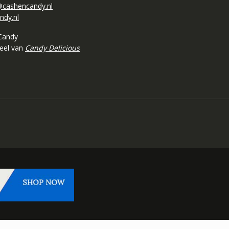
cashencandy.nl
ndy.nl
Candy
deel van
Candy Delicious