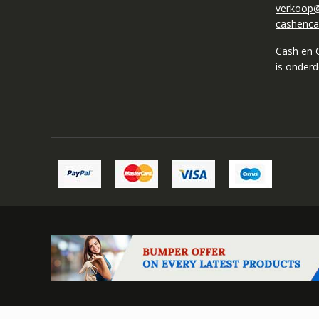
verkoop@
cashenca
Cash en 
is onder