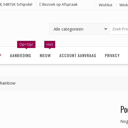
, 5481SK Schijndel
Bezoek op Afspraak
Wishlist
Wink
Op=Op!
Hot
P
AANBIEDING
NIEUW
ACCOUNT AANVRAAG
PRIVACY
Rainbow
Po
Nog