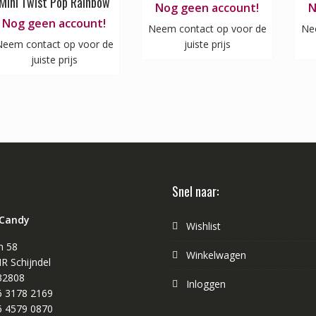
Mini Twist Pop Rainbow
Nog geen account!
N
Nog geen account!
Neem contact op voor de
Ne
eem contact op voor de
juiste prijs
juiste prijs
Snel naar:
 Candy
Wishlist
n 58
Winkelwagen
R Schijndel
32808
Inloggen
 6 3178 2169
 6 4579 0870