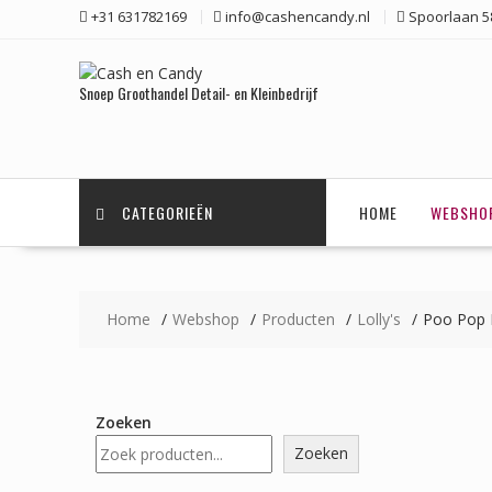
Ga
+31 631782169
info@cashencandy.nl
Spoorlaan 58
naar
de
inhoud
Snoep Groothandel Detail- en Kleinbedrijf
CATEGORIEËN
HOME
WEBSHO
Home
Webshop
Producten
Lolly's
Poo Pop 
Zoeken
Zoeken