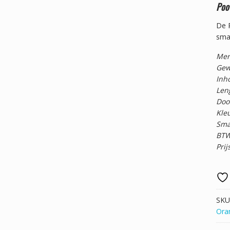
Poo
De P
sma
Mer
Gew
Inho
Leng
Doo
Kleu
Smaa
BTW
Prij
SKU
Ora