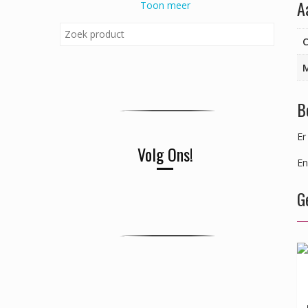
A
Toon meer
C
B
Er
Volg Ons!
En
G