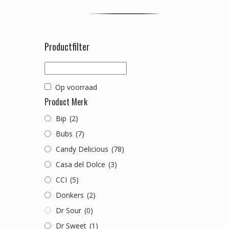
Productfilter
Op voorraad
Product Merk
Bip
(2)
Bubs
(7)
Candy Delicious
(78)
Casa del Dolce
(3)
CCI
(5)
Donkers
(2)
Dr Sour
(0)
Dr Sweet
(1)