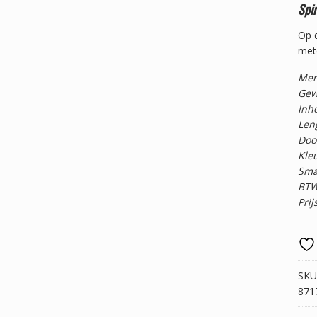
Spi
Op d
mete
Mer
Gew
Inho
Leng
Doo
Kleu
Sma
BTW
Prij
SKU
871