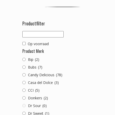
Productfilter
Op voorraad
Product Merk
Bip
(2)
Bubs
(7)
Candy Delicious
(78)
Casa del Dolce
(3)
CCI
(5)
Donkers
(2)
Dr Sour
(0)
Dr Sweet
(1)