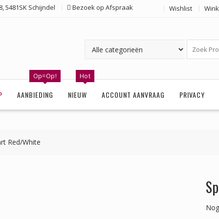
, 5481SK Schijndel
Bezoek op Afspraak
Wishlist
Wink
Op=Op!
Hot
P
AANBIEDING
NIEUW
ACCOUNT AANVRAAG
PRIVACY
art Red/White
Sp
Nog