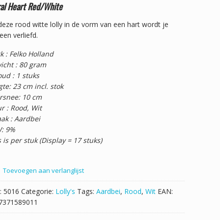
ral Heart Red/White
eze rood witte lolly in de vorm van een hart wordt je
en verliefd.
k : Felko Holland
icht : 80 gram
ud : 1 stuks
te: 23 cm incl. stok
rsnee: 10 cm
r : Rood, Wit
ak : Aardbei
: 9%
s is per stuk (Display = 17 stuks)
Toevoegen aan verlanglijst
:
5016
Categorie:
Lolly's
Tags:
Aardbei
,
Rood
,
Wit
EAN:
7371589011