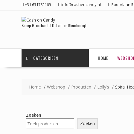
Ga
+31 631782169
info@cashencandy.nl
Spoorlaan 58
naar
de
inhoud
Snoep Groothandel Detail- en Kleinbedrijf
CATEGORIEËN
HOME
WEBSHO
Home
Webshop
Producten
Lolly's
Spiral He
Zoeken
Zoeken