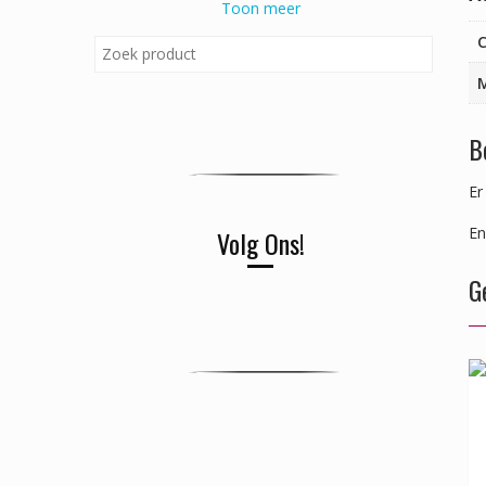
Toon meer
C
B
Er
En
Volg Ons!
G