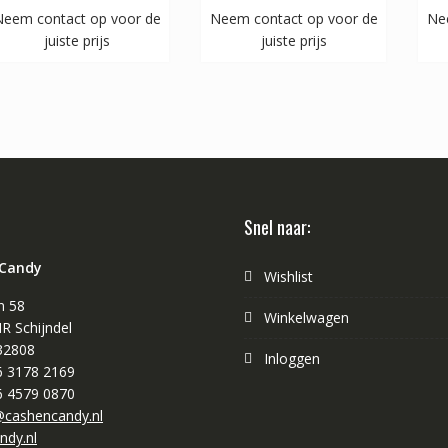
eem contact op voor de
Neem contact op voor de
Ne
juiste prijs
juiste prijs
Snel naar:
 Candy
Wishlist
n 58
Winkelwagen
R Schijndel
32808
Inloggen
 6 3178 2169
 6 4579 0870
cashencandy.nl
ndy.nl