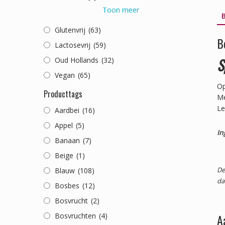
Toon meer
B
Glutenvrij
(63)
B
Lactosevrij
(59)
S
Oud Hollands
(32)
Vegan
(65)
Op
Producttags
Me
Le
Aardbei
(16)
Appel
(5)
In
Banaan
(7)
Beige
(1)
De
Blauw
(108)
da
Bosbes
(12)
Bosvrucht
(2)
Bosvruchten
(4)
A