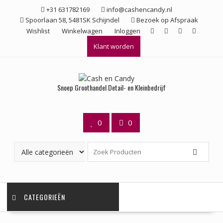
Ga
+31 631782169
info@cashencandy.nl
naar
Spoorlaan 58, 5481SK Schijndel
Bezoek op Afspraak
de
Wishlist
Winkelwagen
Inloggen
inhoud
Klant worden
Snoep Groothandel Detail- en Kleinbedrijf
0
0
CATEGORIEËN