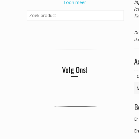
In
Toon meer
(c
Ka
De
da
A
Volg Ons!
C
B
Er
En