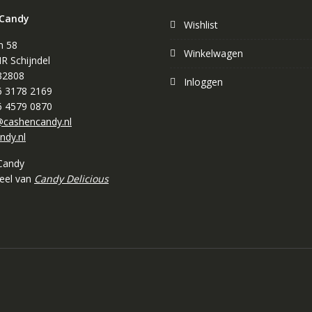
 Candy
Wishlist
n 58
Winkelwagen
R Schijndel
32808
Inloggen
 6 3178 2169
 6 4579 0870
cashencandy.nl
ndy.nl
Candy
deel van
Candy Delicious