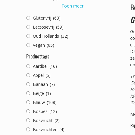
B
Toon meer
G
Glutenvrij
(63)
Lactosevrij
(59)
Ge
Oud Hollands
(32)
co
ui
Vegan
(65)
Di
Producttags
za
no
Aardbei
(16)
Appel
(5)
Tr
Ge
Banaan
(7)
He
Beige
(1)
Id
Blauw
(108)
Ge
Bosbes
(12)
Me
Bosvrucht
(2)
Ki
Bosvruchten
(4)