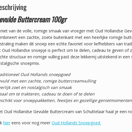
eschrijving
evulde Buttercream 100gr
niet van de volle, romige smaak van vroeger met Oud Hollandse Gevul
mbineert een zachte, zoete buitenkant met een heerlijke romige but
tstraling maken dit snoep een echte favoriet voor liefhebbers van tra
t Oud Hollandse snoepje is perfect om te delen, cadeau te geven of ze
chte structuur en romige vulling past deze lekkernij uitstekend in een
stalgische snoepmix.
aditioneel Oud Hollands snoepgoed
vuld met een zachte, romige buttercreamvulling
erlijk zoet en nostalgisch van smaak
eaal om te trakteren, cadeau te doen of te delen
schikt voor snoeppakketten, feestjes en gezellige genietmomenten
t Oud Hollandse Gevulde Buttercream van Schuttelaar haal je een romi
jk
hier
eens voor nog meer
Oud Hollands Snoepgoed.