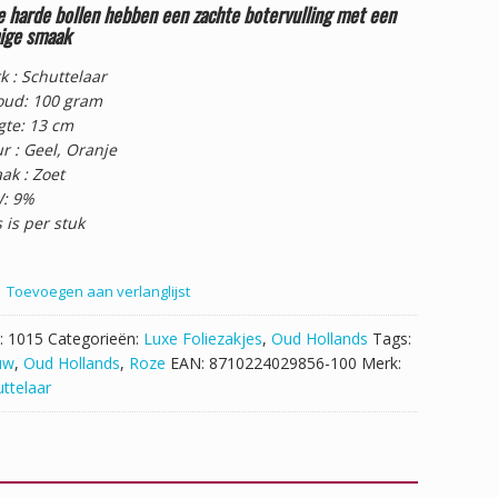
e harde bollen hebben een zachte botervulling met een
ige smaak
k : Schuttelaar
oud: 100 gram
gte: 13 cm
r : Geel, Oranje
ak : Zoet
: 9%
s is per stuk
Toevoegen aan verlanglijst
:
1015
Categorieën:
Luxe Foliezakjes
,
Oud Hollands
Tags:
uw
,
Oud Hollands
,
Roze
EAN:
8710224029856-100
Merk:
ttelaar