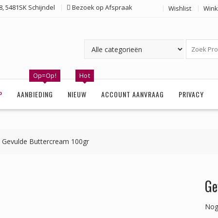
, 5481SK Schijndel
Bezoek op Afspraak
Wishlist
Wink
Op=Op!
Hot
P
AANBIEDING
NIEUW
ACCOUNT AANVRAAG
PRIVACY
Gevulde Buttercream 100gr
Ge
Nog