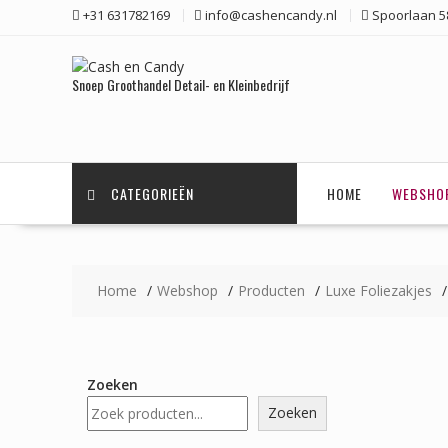
Ga
+31 631782169
info@cashencandy.nl
Spoorlaan 58
naar
de
inhoud
Snoep Groothandel Detail- en Kleinbedrijf
CATEGORIEËN
HOME
WEBSHO
Home
Webshop
Producten
Luxe Foliezakjes
Zoeken
Zoeken