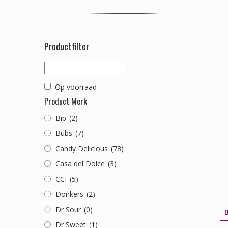
Productfilter
Op voorraad
Product Merk
Bip
(2)
Bubs
(7)
Candy Delicious
(78)
Casa del Dolce
(3)
CCI
(5)
Donkers
(2)
Dr Sour
(0)
B
Dr Sweet
(1)