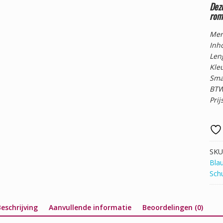
Dez
rom
Mer
Inh
Len
Kleu
Sma
BTW
Prij
SKU
Bla
Schu
eschrijving
Aanvullende informatie
Beoordelingen (0)