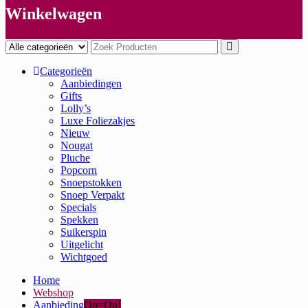
Winkelwagen
Categorieën
Aanbiedingen
Gifts
Lolly’s
Luxe Foliezakjes
Nieuw
Nougat
Pluche
Popcorn
Snoepstokken
Snoep Verpakt
Specials
Spekken
Suikerspin
Uitgelicht
Wichtgoed
Home
Webshop
Aanbieding
Op=Op!