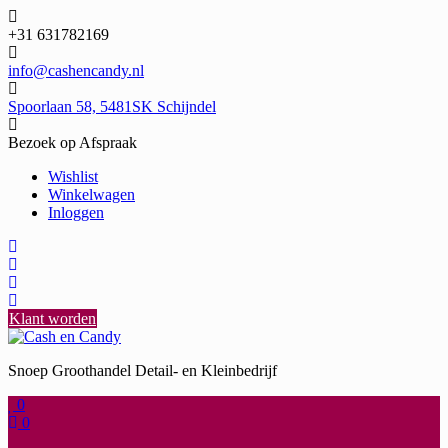
Ga
naar
+31 631782169
de
inhoud
info@cashencandy.nl
Spoorlaan 58, 5481SK Schijndel
Bezoek op Afspraak
Wishlist
Winkelwagen
Inloggen
Klant worden
Snoep Groothandel Detail- en Kleinbedrijf
0
0