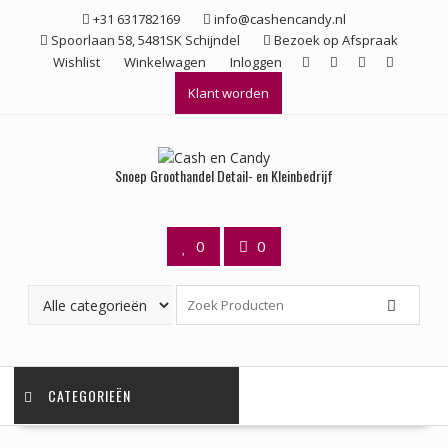
Ga
+31 631782169
info@cashencandy.nl
naar
Spoorlaan 58, 5481SK Schijndel
Bezoek op Afspraak
de
Wishlist
Winkelwagen
Inloggen
inhoud
Klant worden
Snoep Groothandel Detail- en Kleinbedrijf
0
0
CATEGORIEËN