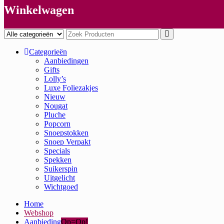
Winkelwagen
Categorieën
Aanbiedingen
Gifts
Lolly’s
Luxe Foliezakjes
Nieuw
Nougat
Pluche
Popcorn
Snoepstokken
Snoep Verpakt
Specials
Spekken
Suikerspin
Uitgelicht
Wichtgoed
Home
Webshop
Aanbieding
Op=Op!