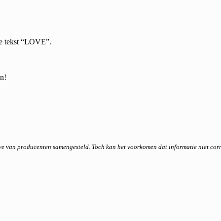
 de tekst “LOVE”.
en!
ave van producenten samengesteld. Toch kan het voorkomen dat informatie niet co