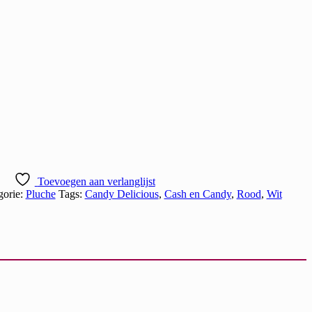
Toevoegen aan verlanglijst
gorie:
Pluche
Tags:
Candy Delicious
,
Cash en Candy
,
Rood
,
Wit