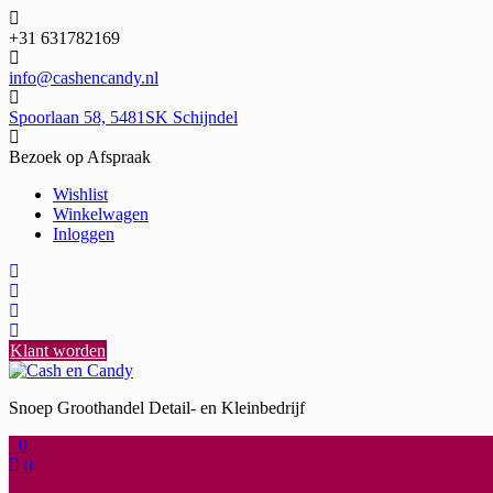
Ga
naar
+31 631782169
de
inhoud
info@cashencandy.nl
Spoorlaan 58, 5481SK Schijndel
Bezoek op Afspraak
Wishlist
Winkelwagen
Inloggen
Klant worden
Snoep Groothandel Detail- en Kleinbedrijf
0
0