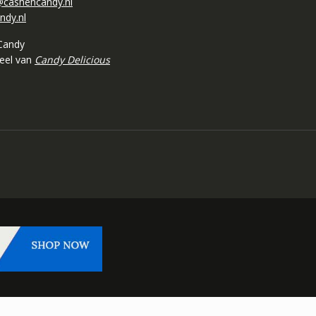
cashencandy.nl
ndy.nl
Candy
deel van
Candy Delicious