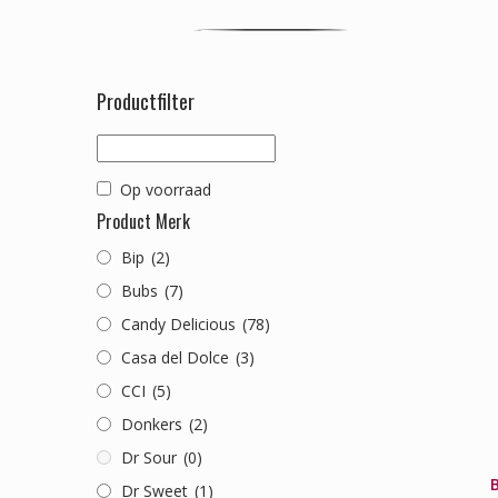
Productfilter
Op voorraad
Product Merk
Bip
(2)
Bubs
(7)
Candy Delicious
(78)
Casa del Dolce
(3)
CCI
(5)
Donkers
(2)
Dr Sour
(0)
B
Dr Sweet
(1)