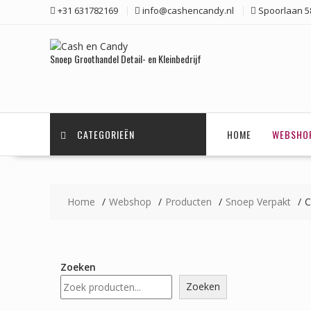
Ga
+31 631782169
info@cashencandy.nl
Spoorlaan 58
naar
de
inhoud
Snoep Groothandel Detail- en Kleinbedrijf
CATEGORIEËN
HOME
WEBSHO
Home
Webshop
Producten
Snoep Verpakt
C
Zoeken
Zoeken