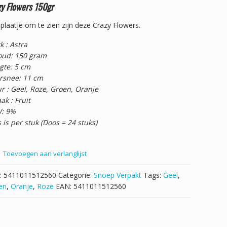
zy Flowers 150gr
plaatje om te zien zijn deze Crazy Flowers.
 : Astra
oud: 150 gram
gte: 5 cm
rsnee: 11 cm
r : Geel, Roze, Groen, Oranje
k : Fruit
: 9%
s is per stuk (Doos = 24 stuks)
Toevoegen aan verlanglijst
:
5411011512560
Categorie:
Snoep Verpakt
Tags:
Geel
,
en
,
Oranje
,
Roze
EAN:
5411011512560