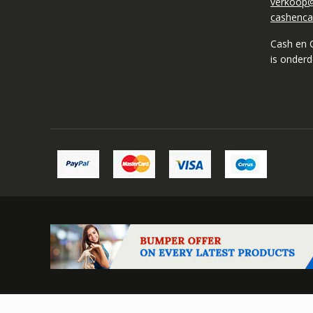
verkoop@
cashenca
Cash en 
is onder