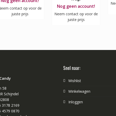
Nog geen account!
Ne
Nog geen account!
eem contact op voor de
juiste prijs
Neem contact op voor de
juiste prijs
Snel naar:
 Candy
Wishlist
n 58
Winkelwagen
R Schijndel
32808
Inloggen
 6 3178 2169
 6 4579 0870