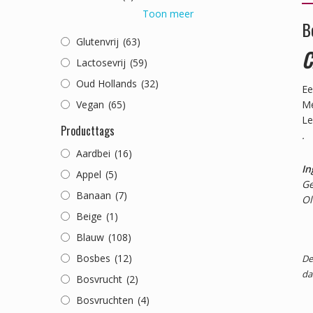
Toon meer
B
Glutenvrij
(63)
C
Lactosevrij
(59)
Oud Hollands
(32)
Ee
Vegan
(65)
Me
Le
Producttags
.
Aardbei
(16)
In
Appel
(5)
Ge
Banaan
(7)
Ol
Beige
(1)
Blauw
(108)
Bosbes
(12)
De
da
Bosvrucht
(2)
Bosvruchten
(4)