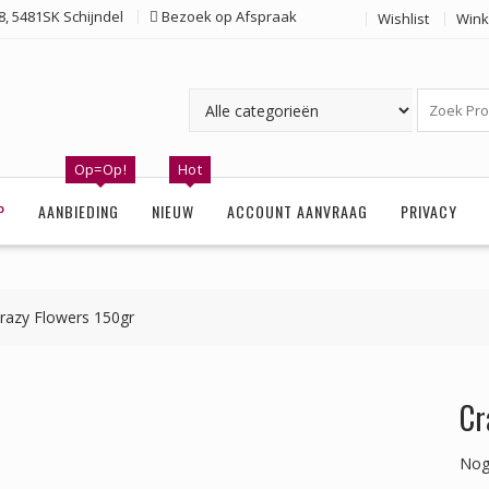
, 5481SK Schijndel
Bezoek op Afspraak
Wishlist
Wink
Op=Op!
Hot
P
AANBIEDING
NIEUW
ACCOUNT AANVRAAG
PRIVACY
razy Flowers 150gr
Cr
Nog