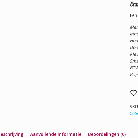
Cra
Een 
Merk
Inh
Hoo
Doo
Kleu
Smaa
BTW
Prij
SKU
Gro
eschrijving
Aanvullende informatie
Beoordelingen (0)