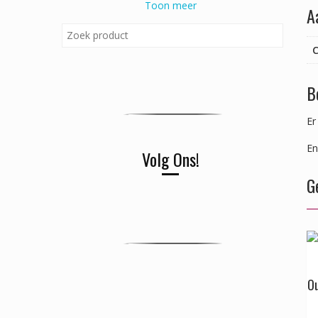
Toon meer
A
C
B
Er
En
Volg Ons!
G
Ou