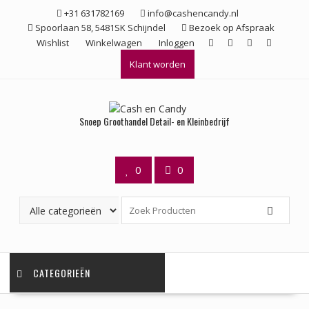
Ga
+31 631782169
info@cashencandy.nl
naar
Spoorlaan 58, 5481SK Schijndel
Bezoek op Afspraak
de
Wishlist
Winkelwagen
Inloggen
inhoud
Klant worden
Snoep Groothandel Detail- en Kleinbedrijf
0
0
CATEGORIEËN