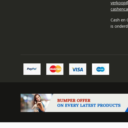
verkoop@
cashenca
Cash en 
is onder