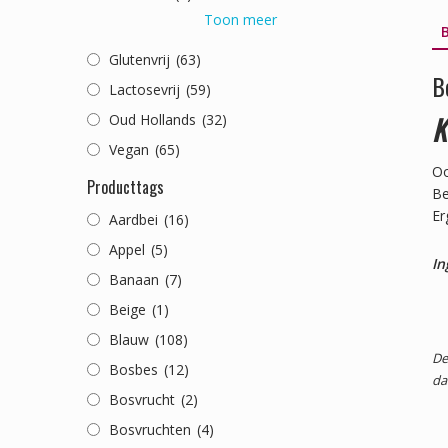
Toon meer
B
Glutenvrij
(63)
B
Lactosevrij
(59)
K
Oud Hollands
(32)
Vegan
(65)
Oo
Producttags
Be
Er
Aardbei
(16)
Appel
(5)
In
Banaan
(7)
Beige
(1)
Blauw
(108)
De
Bosbes
(12)
da
Bosvrucht
(2)
Bosvruchten
(4)