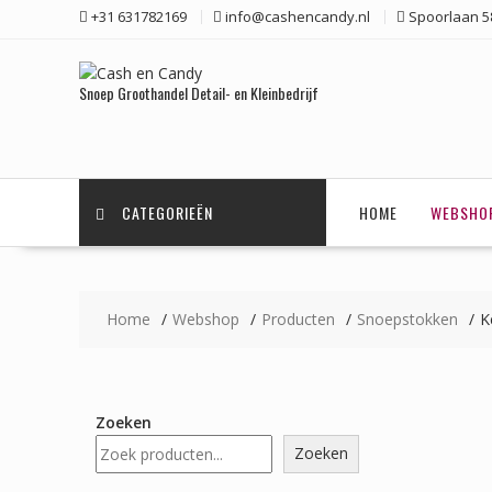
Ga
+31 631782169
info@cashencandy.nl
Spoorlaan 58
naar
de
inhoud
Snoep Groothandel Detail- en Kleinbedrijf
CATEGORIEËN
HOME
WEBSHO
Home
Webshop
Producten
Snoepstokken
K
Zoeken
Zoeken