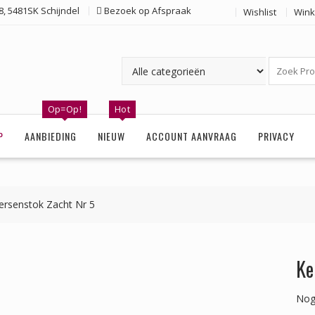
, 5481SK Schijndel
Bezoek op Afspraak
Wishlist
Wink
Op=Op!
Hot
P
AANBIEDING
NIEUW
ACCOUNT AANVRAAG
PRIVACY
ersenstok Zacht Nr 5
Ke
Nog