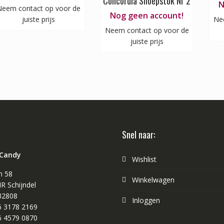
Concordia Snoepstok Nr 2
N
eem contact op voor de
Nog geen account!
juiste prijs
Ne
Neem contact op voor de
juiste prijs
Snel naar:
 Candy
Wishlist
n 58
Winkelwagen
R Schijndel
32808
Inloggen
 6 3178 2169
 6 4579 0870