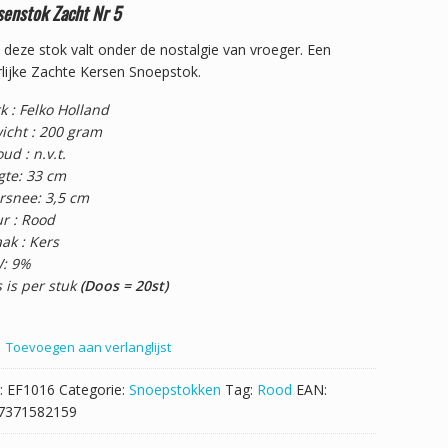
senstok Zacht Nr 5
deze stok valt onder de nostalgie van vroeger. Een
lijke Zachte Kersen Snoepstok.
k : Felko Holland
icht : 200 gram
ud : n.v.t.
gte: 33 cm
rsnee: 3,5 cm
ur : Rood
ak : Kers
: 9%
s is per stuk
(Doos = 20st)
Toevoegen aan verlanglijst
:
EF1016
Categorie:
Snoepstokken
Tag:
Rood
EAN:
7371582159