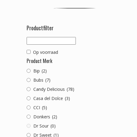
Productfilter
Op voorraad
Product Merk
Bip
(2)
Bubs
(7)
Candy Delicious
(78)
Casa del Dolce
(3)
CCI
(5)
Donkers
(2)
Dr Sour
(0)
Dr Sweet
(1)