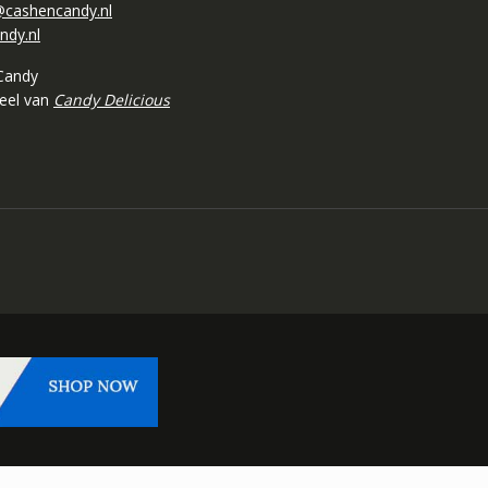
cashencandy.nl
ndy.nl
Candy
deel van
Candy Delicious