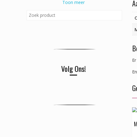
A
Toon meer
C
B
Er
Volg Ons!
En
G
M