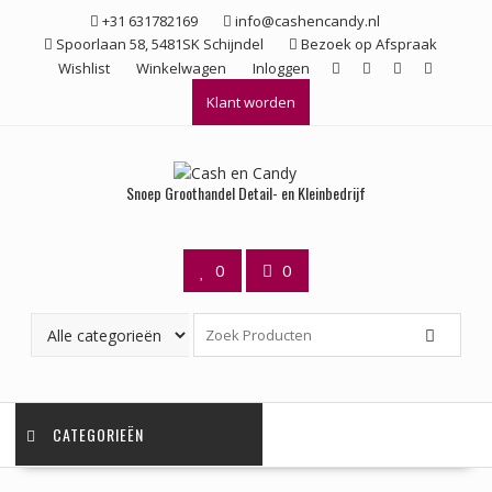
Ga
+31 631782169
info@cashencandy.nl
naar
Spoorlaan 58, 5481SK Schijndel
Bezoek op Afspraak
de
Wishlist
Winkelwagen
Inloggen
inhoud
Klant worden
Snoep Groothandel Detail- en Kleinbedrijf
0
0
CATEGORIEËN