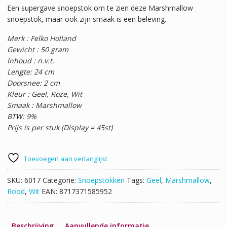
Een supergave snoepstok om te zien deze Marshmallow
snoepstok, maar ook zijn smaak is een beleving.
Merk : Felko Holland
Gewicht : 50 gram
Inhoud : n.v.t.
Lengte: 24 cm
Doorsnee: 2 cm
Kleur : Geel, Roze, Wit
Smaak : Marshmallow
BTW: 9%
Prijs is per stuk (Display = 45st)
Toevoegen aan verlanglijst
SKU:
6017
Categorie:
Snoepstokken
Tags:
Geel
,
Marshmallow
,
Rood
,
Wit
EAN:
8717371585952
Beschrijving
Aanvullende informatie