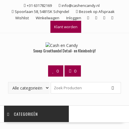
Ga
+31 631782169
info@cashencandy.nl
naar
Spoorlaan 58, 5481SK Schijndel
Bezoek op Afspraak
de
Wishlist
Winkelwagen
Inloggen
inhoud
Klant worden
Snoep Groothandel Detail- en Kleinbedrijf
0
0
CATEGORIEËN