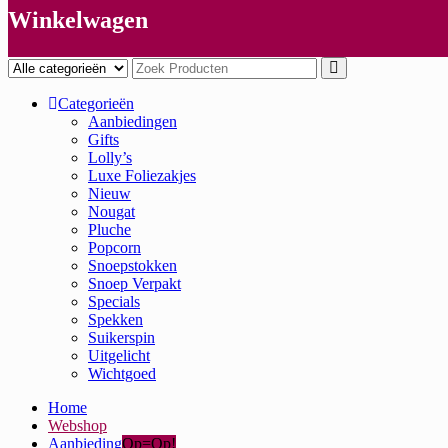
Winkelwagen
Categorieën
Aanbiedingen
Gifts
Lolly’s
Luxe Foliezakjes
Nieuw
Nougat
Pluche
Popcorn
Snoepstokken
Snoep Verpakt
Specials
Spekken
Suikerspin
Uitgelicht
Wichtgoed
Home
Webshop
Aanbieding
Op=Op!