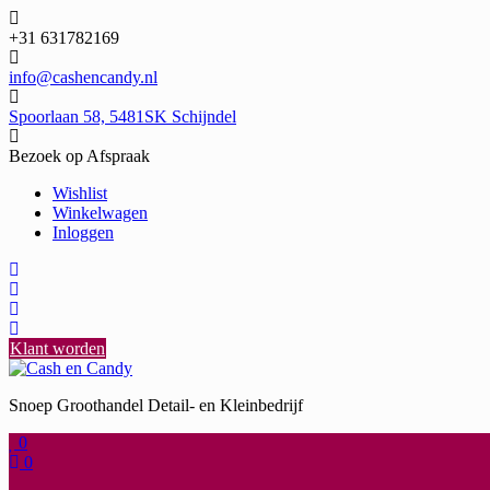
Ga
naar
+31 631782169
de
inhoud
info@cashencandy.nl
Spoorlaan 58, 5481SK Schijndel
Bezoek op Afspraak
Wishlist
Winkelwagen
Inloggen
Klant worden
Snoep Groothandel Detail- en Kleinbedrijf
0
0