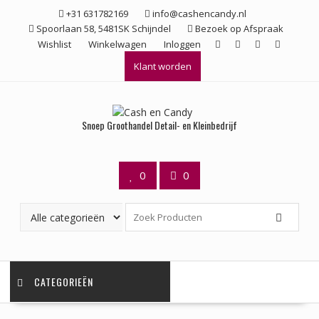
Ga
+31 631782169
info@cashencandy.nl
naar
Spoorlaan 58, 5481SK Schijndel
Bezoek op Afspraak
de
Wishlist
Winkelwagen
Inloggen
inhoud
Klant worden
Snoep Groothandel Detail- en Kleinbedrijf
0
0
CATEGORIEËN