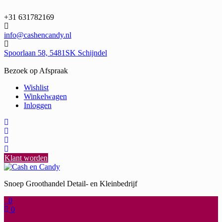
Ga
naar
+31 631782169
de
inhoud
info@cashencandy.nl
Spoorlaan 58, 5481SK Schijndel
Bezoek op Afspraak
Wishlist
Winkelwagen
Inloggen
Klant worden
Snoep Groothandel Detail- en Kleinbedrijf
0
0