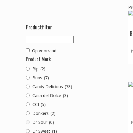
Pr
Productfilter
B
Op voorraad
N
Product Merk
Bip
(2)
Bubs
(7)
Candy Delicious
(78)
Casa del Dolce
(3)
CCI
(5)
Donkers
(2)
Dr Sour
(0)
N
Dr Sweet
(1)