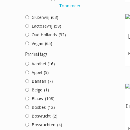
Toon meer
Glutenvrij
(63)
Lactosevrij
(59)
Oud Hollands
(32)
Vegan
(65)
Producttags
N
Aardbei
(16)
Appel
(5)
Banaan
(7)
Beige
(1)
Blauw
(108)
Ou
Bosbes
(12)
Bosvrucht
(2)
Bosvruchten
(4)
N