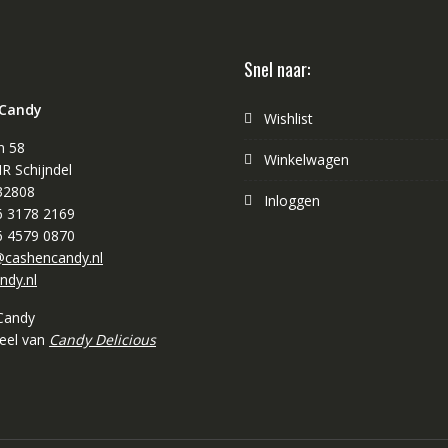
Snel naar:
 Candy
Wishlist
n 58
Winkelwagen
R Schijndel
32808
Inloggen
 6 3178 2169
 6 4579 0870
cashencandy.nl
ndy.nl
Candy
deel van
Candy Delicious