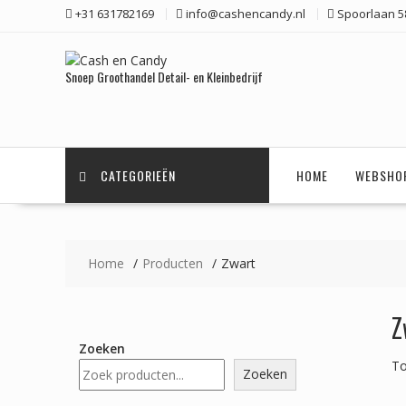
Ga
+31 631782169
info@cashencandy.nl
Spoorlaan 58
naar
de
inhoud
Snoep Groothandel Detail- en Kleinbedrijf
CATEGORIEËN
HOME
WEBSHO
Home
Producten
Zwart
Z
Zoeken
To
Zoeken