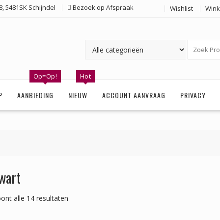
, 5481SK Schijndel
Bezoek op Afspraak
Wishlist
Wink
Op=Op!
Hot
P
AANBIEDING
NIEUW
ACCOUNT AANVRAAG
PRIVACY
wart
ont alle 14 resultaten