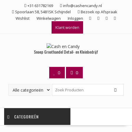
Ga
+31 631782169
info@cashencandy.nl
naar
Spoorlaan 58, 5481SK Schijndel
Bezoek op Afspraak
de
Wishlist
Winkelwagen
Inloggen
inhoud
Klant worden
Snoep Groothandel Detail- en Kleinbedrijf
0
0
CATEGORIEËN