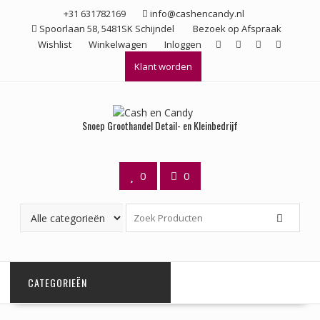
Ga
+31 631782169
info@cashencandy.nl
naar
Spoorlaan 58, 5481SK Schijndel
Bezoek op Afspraak
de
Wishlist
Winkelwagen
Inloggen
inhoud
Klant worden
Snoep Groothandel Detail- en Kleinbedrijf
0
0
CATEGORIEËN