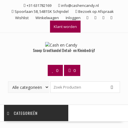
Ga
+31 631782169
info@cashencandy.nl
naar
Spoorlaan 58, 5481SK Schijndel
Bezoek op Afspraak
de
Wishlist
Winkelwagen
Inloggen
inhoud
Klant worden
Snoep Groothandel Detail- en Kleinbedrijf
0
0
CATEGORIEËN