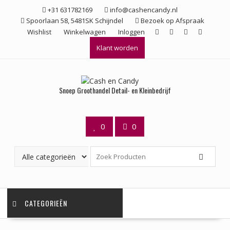
Ga
+31 631782169
info@cashencandy.nl
naar
Spoorlaan 58, 5481SK Schijndel
Bezoek op Afspraak
de
Wishlist
Winkelwagen
Inloggen
inhoud
Klant worden
Snoep Groothandel Detail- en Kleinbedrijf
0
0
CATEGORIEËN