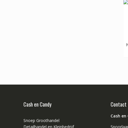
N
Cash en Candy
Contact
Cash en
Snoep Groothandel
Detailhandel en Kleinbedrijf
Spoorlaa