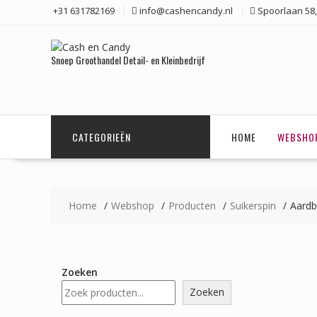
Ga
+31 631782169
info@cashencandy.nl
Spoorlaan 58,
naar
de
inhoud
Snoep Groothandel Detail- en Kleinbedrijf
CATEGORIEËN
HOME
WEBSHO
Home
Webshop
Producten
Suikerspin
Aardb
Zoeken
Zoeken