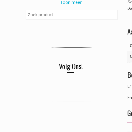
De
Toon meer
da
A
C
Volg Ons!
B
Er
En
G