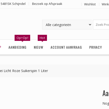
 5481SK Schijndel
Bezoek op Afspraak
Wishlist
Wink
Op=Op!
Hot
P
AANBIEDING
NIEUW
ACCOUNT AANVRAAG
PRIVACY
ei Licht Roze Suikerspin 1 Liter
Aa
Nog