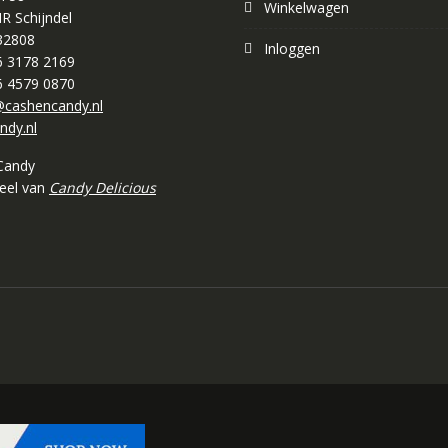
Winkelwagen
R Schijndel
32808
Inloggen
 6 3178 2169
 6 4579 0870
cashencandy.nl
ndy.nl
Candy
deel van
Candy Delicious