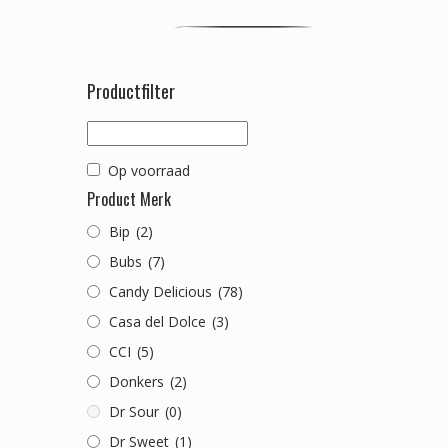
Productfilter
Op voorraad
Product Merk
Bip
(2)
Bubs
(7)
Candy Delicious
(78)
Casa del Dolce
(3)
CCI
(5)
Donkers
(2)
Dr Sour
(0)
Dr Sweet
(1)