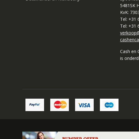
5481SK H
KvK: 730
Tel: +31
Tel: +31
verkoop@
cashenca
Cash en 
is onder