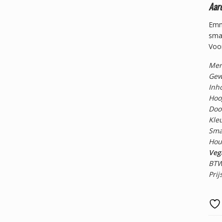
Aard
Emme
sma
Voor
Mer
Gew
Inho
Hoo
Doo
Kleu
Sma
Hou
Vega
BTW
Prij