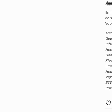
Appe
Emme
de 
Voor
Mer
Gew
Inho
Hoo
Doo
Kleu
Sma
Hou
Vega
BTW
Prij