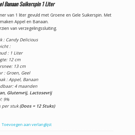
l Banaan Suikerspin 1 Liter
r van 1 liter gevuld met Groene en Gele Suikerspin. Met
smaken Appel en Banaan.
zien van verzegelingssluiting.
k : Candy Delicious
icht :
ud : 1 Liter
gte: 12 cm
rsnee: 13 cm
r : Groen, Geel
ak : Appel, Banaan
dbaar: 4 maanden
n, Glutenvrij, Lactosevrij
: 9%
s per stuk
(Doos = 12 Stuks)
Toevoegen aan verlanglijst