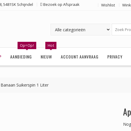
, 5481SK Schijndel
Bezoek op Afspraak
Wishlist
Wink
Op=Op!
Hot
P
AANBIEDING
NIEUW
ACCOUNT AANVRAAG
PRIVACY
 Banaan Suikerspin 1 Liter
Ap
Nog