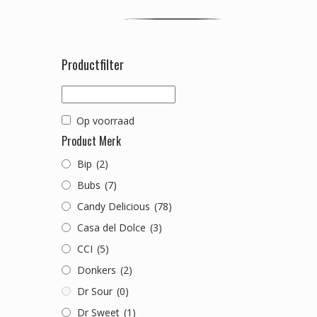
Productfilter
Op voorraad
Product Merk
Bip
(2)
Bubs
(7)
Candy Delicious
(78)
Casa del Dolce
(3)
CCI
(5)
Donkers
(2)
Dr Sour
(0)
Dr Sweet
(1)