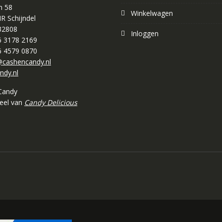
n 58
Winkelwagen
R Schijndel
32808
Inloggen
 6 3178 2169
 6 4579 0870
cashencandy.nl
ndy.nl
Candy
deel van
Candy Delicious