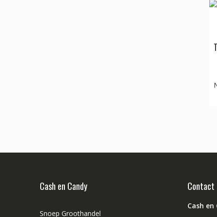
T
N
Cash en Candy
Contact
Cash en
Snoep Groothandel