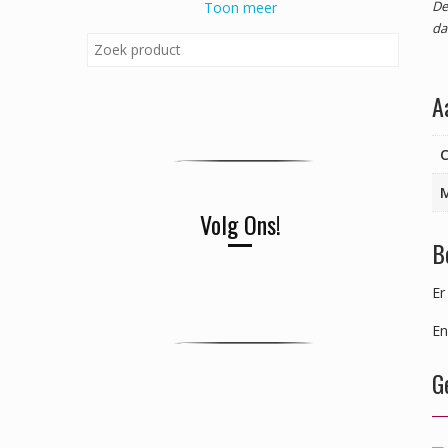
De
Toon meer
da
A
C
Volg Ons!
B
Er
En
G