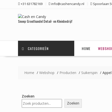
Ga
+31 631782169
info@cashencandy.nl
Spoorlaan 58
naar
de
inhoud
Snoep Groothandel Detail- en Kleinbedrijf
CATEGORIEËN
HOME
WEBSHO
Home
Webshop
Producten
Suikerspin
Appel
Zoeken
Zoeken