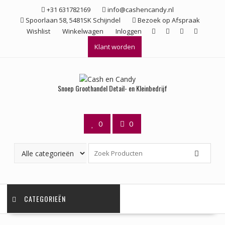
Ga
+31 631782169
info@cashencandy.nl
naar
Spoorlaan 58, 5481SK Schijndel
Bezoek op Afspraak
de
Wishlist
Winkelwagen
Inloggen
inhoud
Klant worden
Snoep Groothandel Detail- en Kleinbedrijf
0
0
CATEGORIEËN