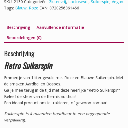
SKU:
2130
Categorieën:
Glutenvrij
,
Lactosevrij
,
Suikerspin
,
Vegan
Tags:
Blauw
,
Roze
EAN:
8720256361466
Beschrijving
Aanvullende informatie
Beoordelingen (0)
Beschrijving
Retro Suikerspin
Emmertje van 1 liter gevuld met Roze en Blauwe Suikerspin. Met
de smaken Aardbei en Bosbes.
Ga je mee terug in de tijd met deze heerlijke “Retro Suikerspin”
Beleef de sfeer van de Kermis nu thuis!
Een ideaal product om te trakteren, of gewoon zomaar!
Suikerspin is 4 maanden houdbaar in een ongeopende
verpakking.