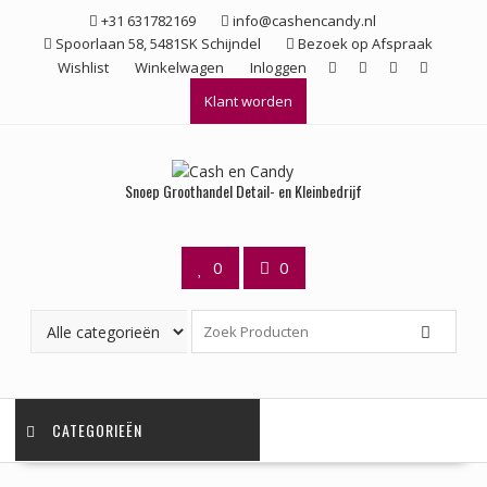
Ga
+31 631782169
info@cashencandy.nl
naar
Spoorlaan 58, 5481SK Schijndel
Bezoek op Afspraak
de
Wishlist
Winkelwagen
Inloggen
inhoud
Klant worden
Snoep Groothandel Detail- en Kleinbedrijf
0
0
CATEGORIEËN