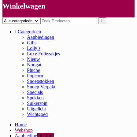
Winkelwagen
Categorieën
Aanbiedingen
Gifts
Lolly’s
Luxe Foliezakjes
Nieuw
Nougat
Pluche
Popcorn
Snoepstokken
Snoep Verpakt
Specials
Spekken
Suikerspin
Uitgelicht
Wichtgoed
Home
Webshop
Aanbieding
Op=Op!