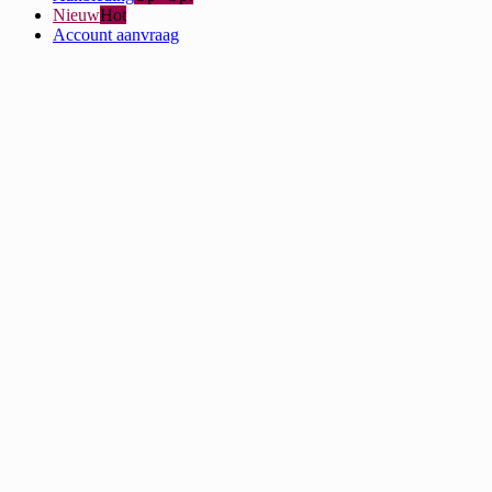
Nieuw
Hot
Account aanvraag
Privacy
Algemene Voorwaarden
Privacybeleid
Contact
Inloggen
Home
Webshop
Producten
Suikerspin
PopSpin Geel 1 Liter
PopSpin Geel 1 Liter
Nog geen account!