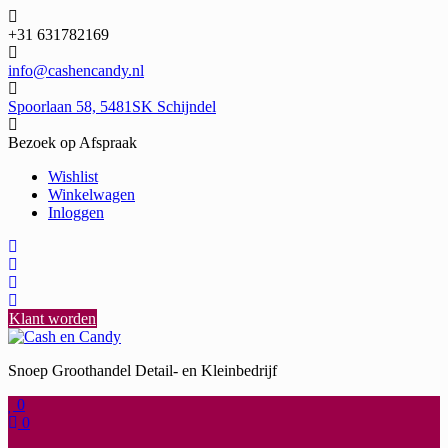
Ga
naar
+31 631782169
de
inhoud
info@cashencandy.nl
Spoorlaan 58, 5481SK Schijndel
Bezoek op Afspraak
Wishlist
Winkelwagen
Inloggen
Klant worden
Snoep Groothandel Detail- en Kleinbedrijf
0
0