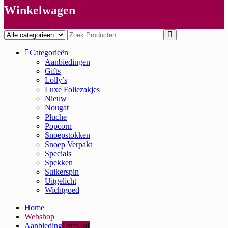
Winkelwagen
Categorieën
Aanbiedingen
Gifts
Lolly’s
Luxe Foliezakjes
Nieuw
Nougat
Pluche
Popcorn
Snoepstokken
Snoep Verpakt
Specials
Spekken
Suikerspin
Uitgelicht
Wichtgoed
Home
Webshop
Aanbieding
Op=Op!