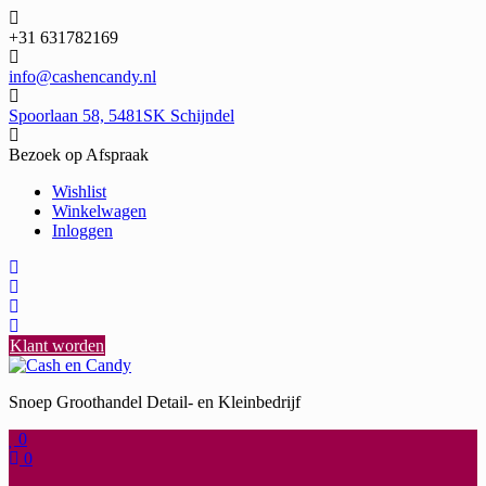
Ga
naar
+31 631782169
de
inhoud
info@cashencandy.nl
Spoorlaan 58, 5481SK Schijndel
Bezoek op Afspraak
Wishlist
Winkelwagen
Inloggen
Klant worden
Snoep Groothandel Detail- en Kleinbedrijf
0
0