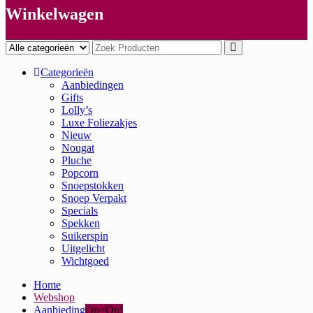
Winkelwagen
Categorieën
Aanbiedingen
Gifts
Lolly’s
Luxe Foliezakjes
Nieuw
Nougat
Pluche
Popcorn
Snoepstokken
Snoep Verpakt
Specials
Spekken
Suikerspin
Uitgelicht
Wichtgoed
Home
Webshop
Aanbieding
Op=Op!