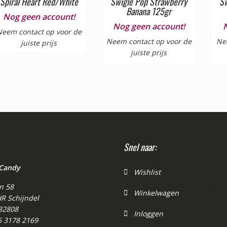
Spiral Heart Red/White
Swigle Pop Strawberry
Sw
Banana 125gr
Nog geen account!
Nog geen account!
eem contact op voor de
Neem contact op voor de
Ne
juiste prijs
juiste prijs
Snel naar:
 Candy
Wishlist
n 58
Winkelwagen
R Schijndel
32808
Inloggen
 6 3178 2169