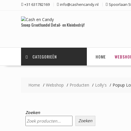
Ga
+31 631782169
info@cashencandy.nl
Spoorlaan 58
naar
de
inhoud
Snoep Groothandel Detail- en Kleinbedrijf
CATEGORIEËN
HOME
WEBSHO
Home
Webshop
Producten
Lolly's
Popup Lol
Zoeken
Zoeken