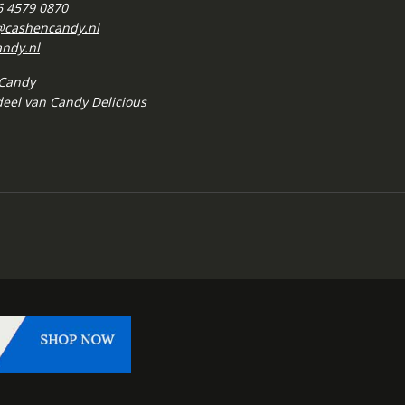
 6 4579 0870
@cashencandy.nl
ndy.nl
 Candy
deel van
Candy Delicious