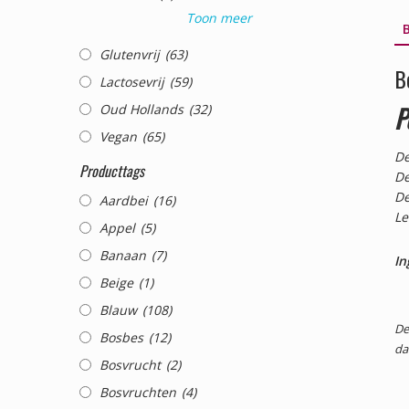
Toon meer
B
Glutenvrij
(63)
B
Lactosevrij
(59)
P
Oud Hollands
(32)
Vegan
(65)
De
Producttags
De
De
Aardbei
(16)
Le
Appel
(5)
Banaan
(7)
In
Beige
(1)
Blauw
(108)
De
Bosbes
(12)
da
Bosvrucht
(2)
Bosvruchten
(4)