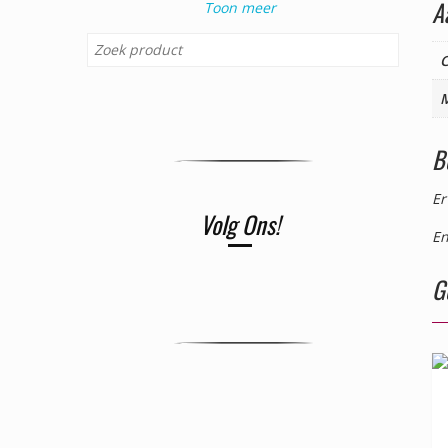
A
Toon meer
C
B
Er
Volg Ons!
En
G