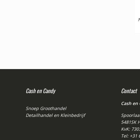
N
Cash en Candy
Contact
Cash en
Snoep Groothandel
Detailhandel en Kleinbedrijf
Spoorlaa
5481SK H
KvK: 730
Tel: +31