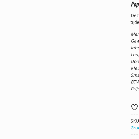
Popu
Deze
tijd
Mer
Gew
Inho
Leng
Doo
Kleu
Smaa
BTW
Prij
SKU
Gro