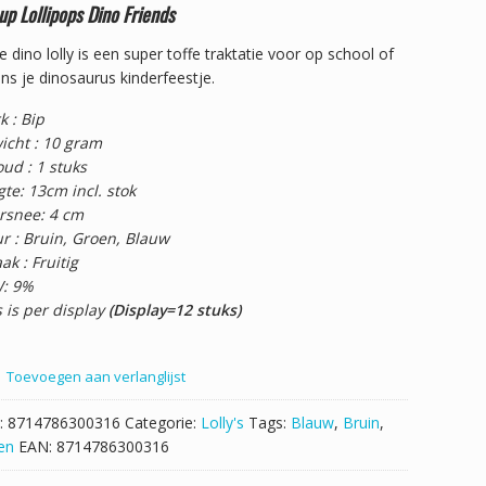
p Lollipops Dino Friends
 dino lolly is een super toffe traktatie voor op school of
ens je dinosaurus kinderfeestje.
k : Bip
icht : 10 gram
ud : 1 stuks
te: 13cm incl. stok
rsnee: 4 cm
r : Bruin, Groen, Blauw
k : Fruitig
: 9%
s is per display
(Display=12 stuks)
Toevoegen aan verlanglijst
:
8714786300316
Categorie:
Lolly's
Tags:
Blauw
,
Bruin
,
en
EAN:
8714786300316