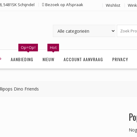
, 5481SK Schijndel
Bezoek op Afspraak
Wishlist
Wink
Op=Op!
Hot
P
AANBIEDING
NIEUW
ACCOUNT AANVRAAG
PRIVACY
lipops Dino Friends
Po
Nog