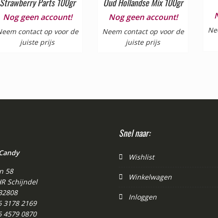
Strawberry Parts 100gr
Oud Hollandse Mix 100gr
Nog geen account!
Nog geen account!
Ne
eem contact op voor de
Neem contact op voor de
juiste prijs
juiste prijs
Snel naar:
 Candy
Wishlist
n 58
Winkelwagen
R Schijndel
32808
Inloggen
 6 3178 2169
 6 4579 0870