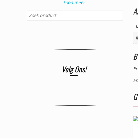
Toon meer
A
C
B
Volg Ons!
Er
En
G