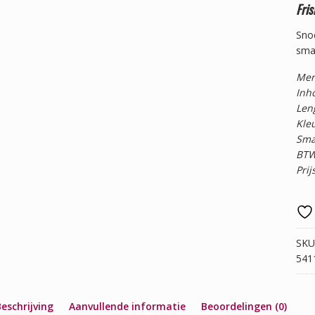
Fris
Snoe
sma
Merk
Inh
Len
Kle
Sma
BTW
Prij
SKU
541
eschrijving
Aanvullende informatie
Beoordelingen (0)