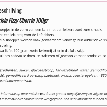
eschrijving
risia Fizzy Cherrie 100gr
oepjes in de vorm van een kers met een lekkere zoet-zure smaak.
ht een lekkernij voor de liefhebbers.
isia-snoepjes worden vaak gewaardeerd vanwege hun authentieke sm
tstraling.
ar liefst 100 gram zoete lekkernij zit er in dit foliezakje.
uk om cadeau te doen, te trakteren of gewoon zomaar omdat ze zo le
grediënten:
suiker, glucosestroop, Tarwezetmeel, water, gemodific
50, gemodificeerd aardappelzetmeel, aroma, zuurteregelaar, : E500,
rtelsapconcentraat.
 informatie op deze website wordt met grootst mogelijke zorg en volgens
t informatie niet correct wordt weergegeven. Aan deze informatie kunnen 