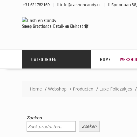
Ga
+31 631782169
info@cashencandy.nl
Spoorlaan 58,
naar
de
inhoud
Snoep Groothandel Detail- en Kleinbedrijf
CATEGORIEËN
HOME
WEBSHO
Home
Webshop
Producten
Luxe Foliezakjes
Zoeken
Zoeken