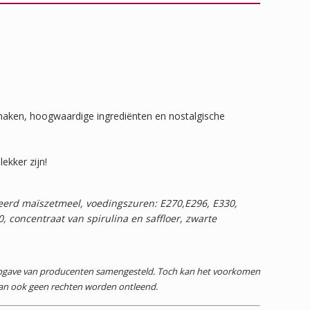
aken, hoogwaardige ingrediënten en nostalgische
kker zijn!
eerd maïszetmeel, voedingszuren: E270,E296, E330,
 concentraat van spirulina en saffloer, zwarte
 opgave van producenten samengesteld. Toch kan het voorkomen
dan ook geen rechten worden ontleend.