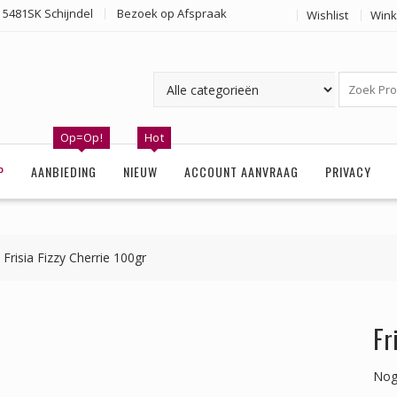
 5481SK Schijndel
Bezoek op Afspraak
Wishlist
Wink
Op=Op!
Hot
P
AANBIEDING
NIEUW
ACCOUNT AANVRAAG
PRIVACY
Frisia Fizzy Cherrie 100gr
Fr
Nog