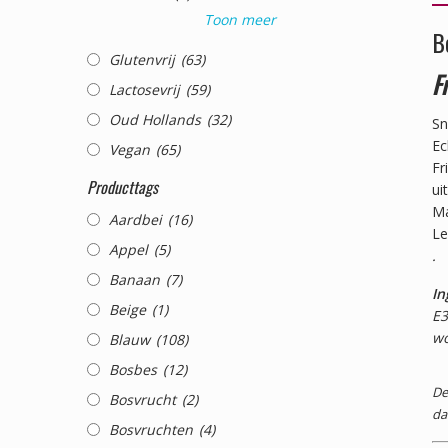
Toon meer
B
Glutenvrij
(63)
F
Lactosevrij
(59)
Oud Hollands
(32)
Sn
Ec
Vegan
(65)
Fr
Producttags
ui
Ma
Aardbei
(16)
Le
Appel
(5)
.
Banaan
(7)
In
Beige
(1)
E3
wo
Blauw
(108)
Bosbes
(12)
De
Bosvrucht
(2)
da
Bosvruchten
(4)