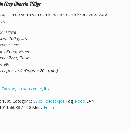
ia Fizzy Cherrie 100gr
pjes in de vorm van een kers met een lekkere zoet-zure
ak.
 : Frisia
oud: 100 gram
gte: 13 cm
ur : Rood, Groen
ak : Zoet, Zuur
: 9%
s is per stuk
(Doos = 20 stuks)
Toevoegen aan verlanglijst
:
1009
Categorie:
Luxe Foliezakjes
Tag:
Rood
EAN:
1011560387-100
Merk:
Frisia