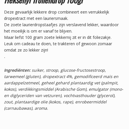
Deze gevaarlijk lekkere drop combineert een verrukkelijk
dropextract met een lauriersmaak.
De zoete laurierdropstaafjes zijn verslavend lekker, waardoor
het moeilijk is om er vanaf te blijven.
Maar liefst 100 gram zoete lekkernij zit er in dit foliezakje.
Leuk om cadeau te doen, te trakteren of gewoon zomaar
omdat ze zo lekker zijn!
.
Ingrediënten:
suiker, stroop, glucose-fructosestroop,
tarwemeel (gluten), dropextract 4%, gemodificeerd maïs en
aardappelzetmeel, geheel gehard plantaardig vet (palmpit,
kokos), verdikkingsmiddel (Arabische Gom), emulgator (mono-
en diglyceriden van vetzuren), vochtvasthouder (glycerol),
zout, plantaardige olie (kokos, rape), enrobeermiddel
(carnaubawas), aroma.