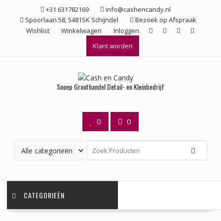
Ga
+31 631782169
info@cashencandy.nl
naar
Spoorlaan 58, 5481SK Schijndel
Bezoek op Afspraak
de
Wishlist
Winkelwagen
Inloggen
inhoud
Klant worden
Snoep Groothandel Detail- en Kleinbedrijf
0
0
CATEGORIEËN