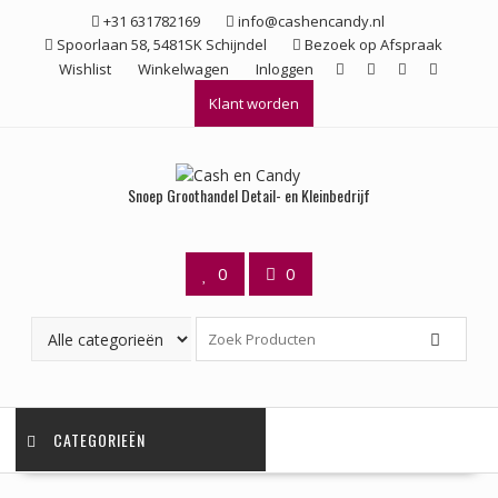
Ga
+31 631782169
info@cashencandy.nl
naar
Spoorlaan 58, 5481SK Schijndel
Bezoek op Afspraak
de
Wishlist
Winkelwagen
Inloggen
inhoud
Klant worden
Snoep Groothandel Detail- en Kleinbedrijf
0
0
CATEGORIEËN