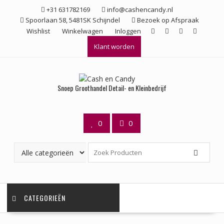
Ga
+31 631782169
info@cashencandy.nl
naar
Spoorlaan 58, 5481SK Schijndel
Bezoek op Afspraak
de
Wishlist
Winkelwagen
Inloggen
inhoud
Klant worden
Snoep Groothandel Detail- en Kleinbedrijf
0
0
CATEGORIEËN