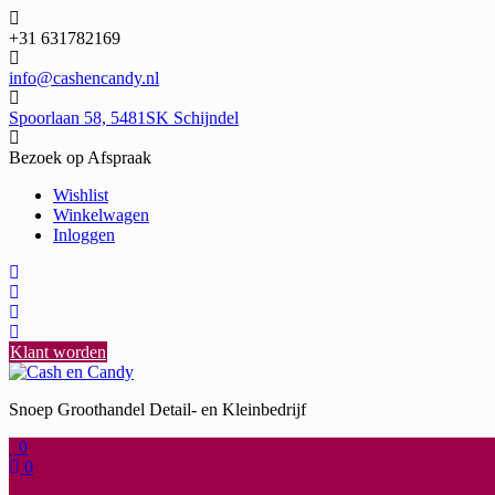
Ga
naar
+31 631782169
de
inhoud
info@cashencandy.nl
Spoorlaan 58, 5481SK Schijndel
Bezoek op Afspraak
Wishlist
Winkelwagen
Inloggen
Klant worden
Snoep Groothandel Detail- en Kleinbedrijf
0
0