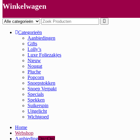
Winkelwagen
Categorieën
Aanbiedingen
Gifts
Lolly’s
Luxe Foliezakjes
Nieuw
Nougat
Pluche
Popcorn
Snoepstokken
Snoep Verpakt
Specials
Spekken
Suikerspin
Uitgelicht
Wichtgoed
Home
Webshop
Aanbieding
Op=Op!