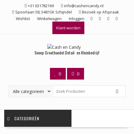
Ga
+31 631782169
info@cashencandy.nl
naar
Spoorlaan 58, 5481SK Schijndel
Bezoek op Afspraak
de
Wishlist
Winkelwagen
Inloggen
inhoud
Klant worden
Snoep Groothandel Detail- en Kleinbedrijf
0
0
CATEGORIEËN